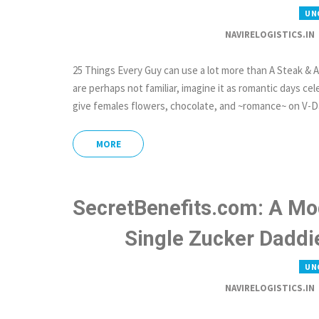
UN
NAVIRELOGISTICS.IN
25 Things Every Guy can use a lot more than A Steak &
are perhaps not familiar, imagine it as romantic days ce
give females flowers, chocolate, and ~romance~ on V-Da
MORE
SecretBenefits.com: A Mod
Single Zucker Daddi
UN
NAVIRELOGISTICS.IN