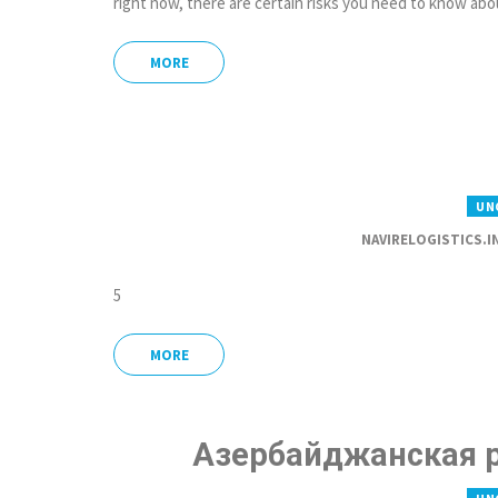
right now, there are certain risks you need to know abo
MORE
UN
NAVIRELOGISTICS.I
5
MORE
Азербайджанская ру