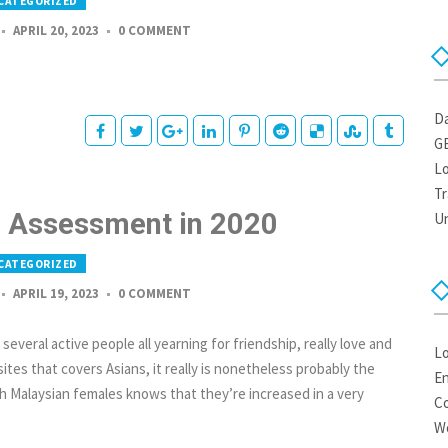
CATEGORIZED
APRIL 20, 2023
0 COMMENT
Da
G
Lo
Tr
 Assessment in 2020
U
CATEGORIZED
APRIL 19, 2023
0 COMMENT
several active people all yearning for friendship, really love and
Lo
tes that covers Asians, it really is nonetheless probably the
En
h Malaysian females knows that they’re increased in a very
C
W