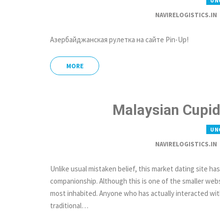
UN
NAVIRELOGISTICS.IN
Азербайджанская рулетка на сайте Pin-Up!
MORE
Malaysian Cupid
UN
NAVIRELOGISTICS.IN
Unlike usual mistaken belief, this market dating site has 
companionship. Although this is one of the smaller websi
most inhabited. Anyone who has actually interacted wit
traditional…