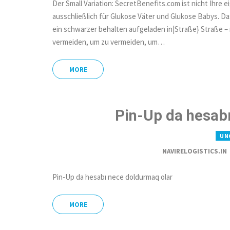
Der Small Variation: SecretBenefits.com ist nicht Ihre e
ausschließlich für Glukose Väter und Glukose Babys. Das
ein schwarzer behalten aufgeladen in|Straße} Straße – 
vermeiden, um zu vermeiden, um…
MORE
Pin-Up da hesab
UN
NAVIRELOGISTICS.IN
Pin-Up da hesabı nece doldurmaq olar
MORE