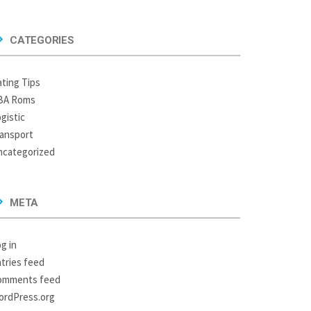
CATEGORIES
ting Tips
BA Roms
gistic
ansport
ncategorized
META
g in
tries feed
omments feed
ordPress.org