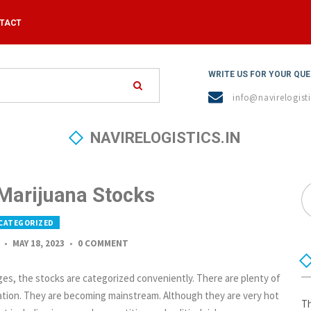
TACT
WRITE US FOR YOUR QU
info@navirelogisti
NAVIRELOGISTICS.IN
 Marijuana Stocks
CATEGORIZED
MAY 18, 2023
0 COMMENT
ges, the stocks are categorized conveniently. There are plenty of
ciation. They are becoming mainstream. Although they are very hot
Th