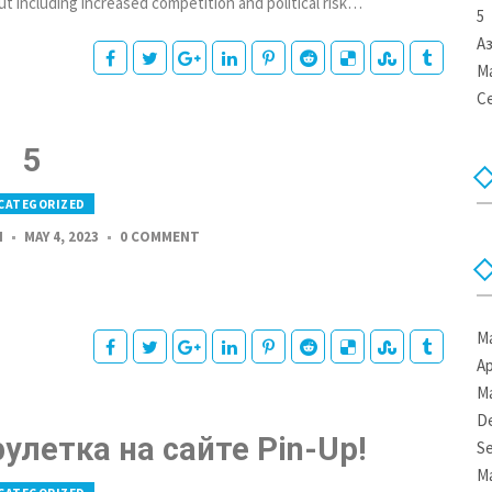
ut including increased competition and political risk…
5
А
Ma
Ce
5
CATEGORIZED
N
MAY 4, 2023
0 COMMENT
Ma
Ap
Ma
D
летка на сайте Pin-Up!
S
Ma