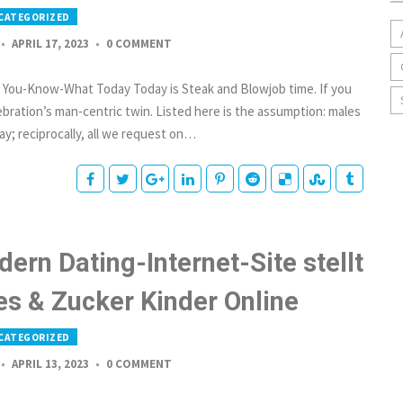
CATEGORIZED
APRIL 17, 2023
0 COMMENT
 A You-Know-What Today Today is Steak and Blowjob time. If you
lebration’s man-centric twin. Listed here is the assumption: males
y; reciprocally, all we request on…
ern Dating-Internet-Site stellt
es & Zucker Kinder Online
CATEGORIZED
APRIL 13, 2023
0 COMMENT